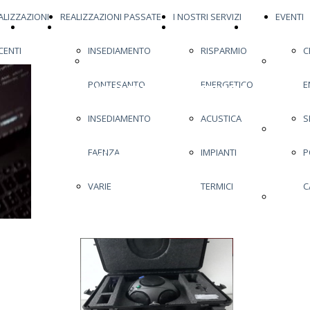
ALIZZAZIONI
REALIZZAZIONI PASSATE
I NOSTRI SERVIZI
EVENTI
HOME
ULTIMA REALIZZAZIONE
REALIZZAZIONI
REALIZZAZIONI
CENTI
INSEDIAMENTO
RISPARMIO
C
PAGE
ULTIMA
RECENTI
INSEDI
PONTESANTO
ENERGETICO
E
CONSULENZE ACUSTICHE
REALIZZAZIONE
PONTES
INSEDIAMENTO
ACUSTICA
S
INSEDI
Professionalità ed
FAENZA
IMPIANTI
P
esperienza al tuo
FAENZA
servizio!!
VARIE
TERMICI
C
VARIE