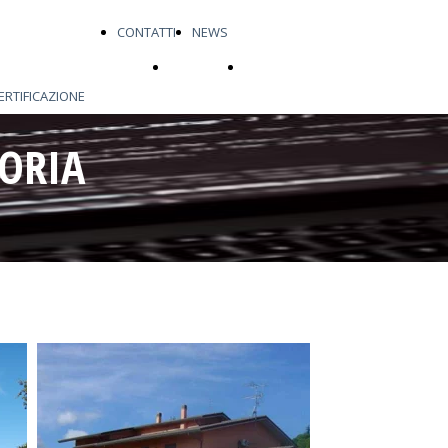
CONTATTI
NEWS
VENTI
CONTATTI
NEWS
ERTIFICAZIONE
CERTIFICAZIONE
TORIA
NERGETICA
ENERGETICA
ISMA 2012
OMPE DI
SISMA 2012
ALORE
POMPE DI CALORE