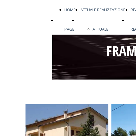
HOME
ATTUALE REALIZZAZIONE
RE
HOME
ULTIMA REALIZZAZIONE
REAL
PAGE
ATTUALE
RE
PAGE
ULTIMA
RECE
FRAM
REALIZZAZIONE
REALIZZAZIONE
AVANZAMENTO
CANTIERE